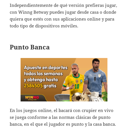
Independientemente de qué versión prefieras jugar,
con Winng Betway puedes jugar desde casa o donde
quiera que estés con sus aplicaciones online y para
todo tipo de dispositivos móviles.
Punto Banca
En los juegos online, el bacará con crupier en vivo
se juega conforme a las normas clásicas de punto
banca, en el que el jugador es punto y la casa banca.