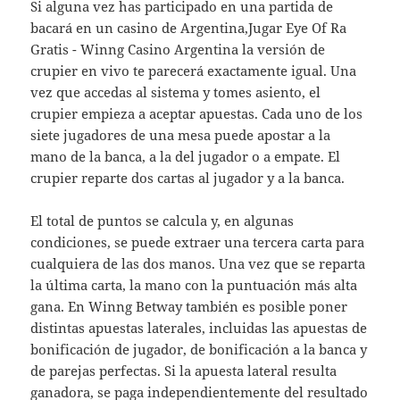
Si alguna vez has participado en una partida de
bacará en un casino de Argentina,Jugar Eye Of Ra
Gratis - Winng Casino Argentina la versión de
crupier en vivo te parecerá exactamente igual. Una
vez que accedas al sistema y tomes asiento, el
crupier empieza a aceptar apuestas. Cada uno de los
siete jugadores de una mesa puede apostar a la
mano de la banca, a la del jugador o a empate. El
crupier reparte dos cartas al jugador y a la banca.
El total de puntos se calcula y, en algunas
condiciones, se puede extraer una tercera carta para
cualquiera de las dos manos. Una vez que se reparta
la última carta, la mano con la puntuación más alta
gana. En Winng Betway también es posible poner
distintas apuestas laterales, incluidas las apuestas de
bonificación de jugador, de bonificación a la banca y
de parejas perfectas. Si la apuesta lateral resulta
ganadora, se paga independientemente del resultado