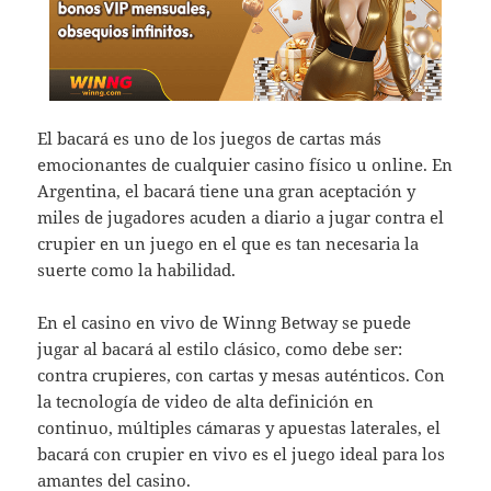
El bacará es uno de los juegos de cartas más
emocionantes de cualquier casino físico u online. En
Argentina, el bacará tiene una gran aceptación y
miles de jugadores acuden a diario a jugar contra el
crupier en un juego en el que es tan necesaria la
suerte como la habilidad.
En el casino en vivo de Winng Betway se puede
jugar al bacará al estilo clásico, como debe ser:
contra crupieres, con cartas y mesas auténticos. Con
la tecnología de video de alta definición en
continuo, múltiples cámaras y apuestas laterales, el
bacará con crupier en vivo es el juego ideal para los
amantes del casino.