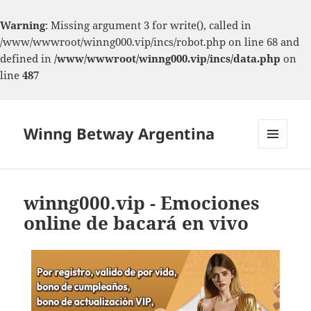
Warning
: Missing argument 3 for write(), called in
/www/wwwroot/winng000.vip/incs/robot.php on line 68 and
defined in
/www/wwwroot/winng000.vip/incs/data.php
on
line
487
Winng Betway Argentina
MENU
AND
WIDGETS
winng000.vip - Emociones
online de bacará en vivo